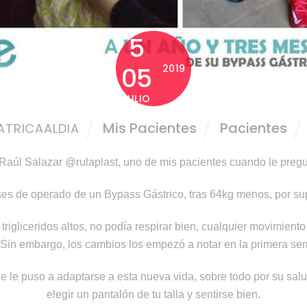
5
05
2019
JULIO
Mis Pacientes
Pacientes
ATRICAALDIA
Raúl Salazar @rulaplast, uno de mis pacientes cuando le pregu
ses de operado de un Bypass Gástrico, tras 64kg menos, por sup
s trigliceridos altos, no podía respirar bien, cualquier movimie
. Sin embargo, los cambios los empezó a notar en la primera s
e le puso a adaptarse a esta nueva vida, sobre todo por su salud
elegir un pantalón de tu talla y sentirse bien.