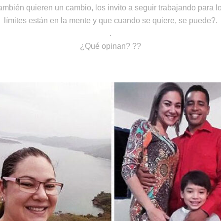
mbién quieren un cambio, los invito a seguir trabajando para l
límites están en la mente y que cuando se quiere, se puede?.
.
¿Qué opinan? ??