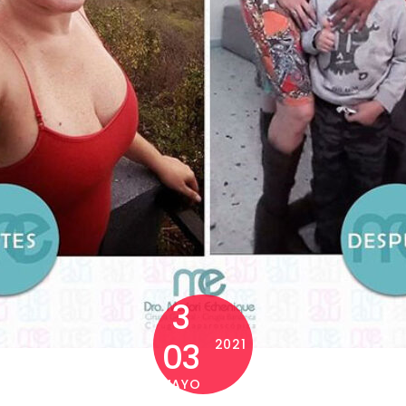
3
03
2021
MAYO